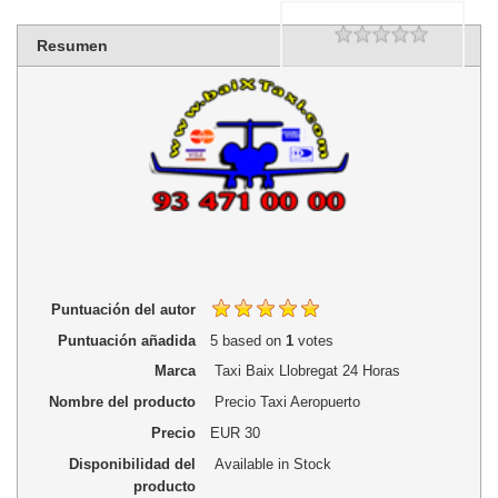
Rating
1 star
2 stars
3 stars
4 stars
5 stars
Resumen
Puntuación del autor
Puntuación añadida
5
based on
1
votes
Marca
Taxi Baix Llobregat 24 Horas
Nombre del producto
Precio Taxi Aeropuerto
Precio
EUR
30
Disponibilidad del
Available in Stock
producto